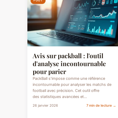
FOOT
Avis sur packball : l'outil
d'analyse incontournable
pour parier
PackBall s'impose comme une référence
incontournable pour analyser les matchs de
football avec précision. Cet outil offre
des statistiques avancées et...
26 janvier 2026
7 min de lecture →