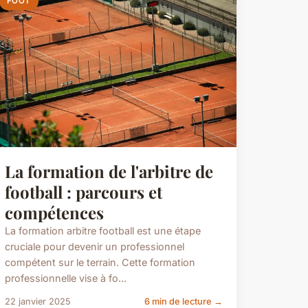
FOOT
La formation de l'arbitre de
football : parcours et
compétences
La formation arbitre football est une étape
cruciale pour devenir un professionnel
compétent sur le terrain. Cette formation
professionnelle vise à fo...
22 janvier 2025
6 min de lecture →