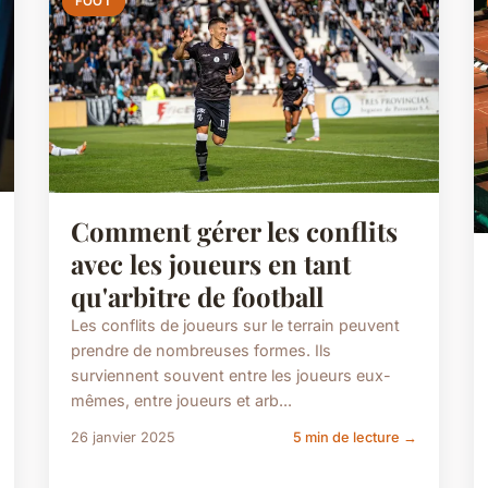
FOOT
Comment gérer les conflits
avec les joueurs en tant
qu'arbitre de football
Les conflits de joueurs sur le terrain peuvent
prendre de nombreuses formes. Ils
surviennent souvent entre les joueurs eux-
mêmes, entre joueurs et arb...
26 janvier 2025
5 min de lecture →