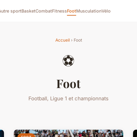
Autre sport
Basket
Combat
Fitness
Foot
Musculation
Vélo
Accueil
› Foot
⚽
Foot
Football, Ligue 1 et championnats